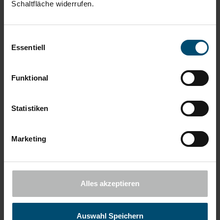
Schaltfläche widerrufen.
Einwilligungsauswahl
Essentiell
Funktional
Statistiken
Marketing
Ernsting’s family
Alles akzeptieren
Auswahl Speichern