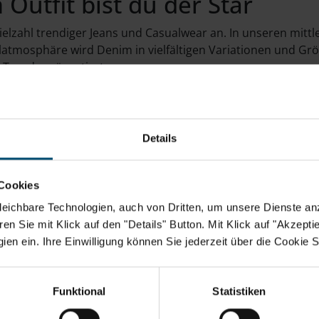
Outfit bist du der Star
Vielzahl trendiger Jeans und Casualwear an. In unseren mittle
atmosphäre wird Denim in vielfältigen Variationen und Gr
-Trends präsentiert
So finden Sie Jeans Fritz
Details
Cookies
rvorgehoben.
eichbare Technologien, auch von Dritten, um unsere Dienste anz
n Sie mit Klick auf den "Details" Button. Mit Klick auf "Akzeptier
en ein. Ihre Einwilligung können Sie jederzeit über die Cookie S
Funktional
Statistiken