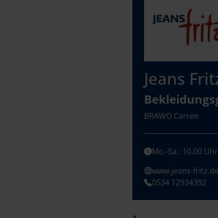
Jeans Frit
Bekleidungs
BRAWO Carree
Mo.-Sa.: 10.00 Uhr
www.jeans-fritz.d
0534 12934392