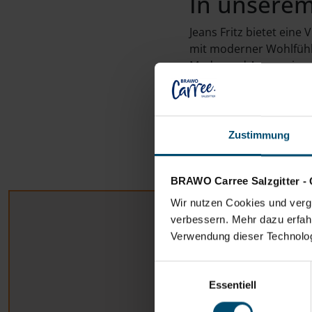
In unserem 
Jeans Fritz bietet eine 
mit moderner Wohlfühl
Mode- und Accessoires
Zustimmung
BRAWO Carree Salzgitter - 
Lageplan des BRAWO Carree Salzgitter. Jeans Fritz ist he
Wir nutzen Cookies und vergl
verbessern. Mehr dazu erfahre
Verwendung dieser Technologi
Einwilligungsauswahl
Essentiell